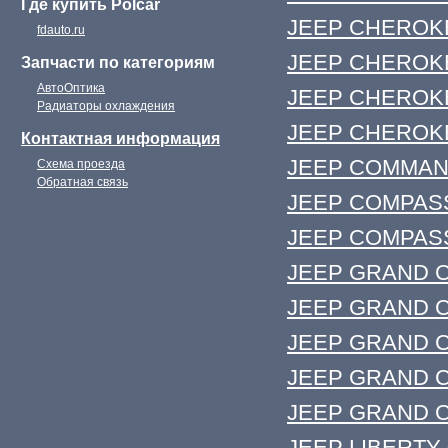
Где купить Polcar
JEEP CHEROKEE
fdauto.ru
JEEP CHEROKEE 
Запчасти по категориям
АвтоОптика
JEEP CHEROKE
Радиаторы охлаждения
JEEP CHEROKEE
Контактная информация
JEEP COMMANDE
Схема проезда
Обратная связь
JEEP COMPASS (
JEEP COMPASS 
JEEP GRAND CH
JEEP GRAND CH
JEEP GRAND C
JEEP GRAND CH
JEEP GRAND CH
JEEP LIBERTY 