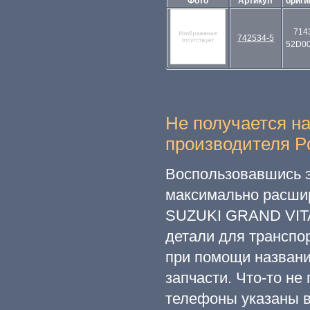
Фото
Артикул
ориги
714
742534-5
52D00
Не получается н
производителя Po
Воспользовавшись э
максимально расши
SUZUKI GRAND VITAR
детали для транспо
при помощи названи
запчасти. Что-то н
телефоны указаны в