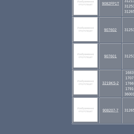
3121
9082FP1T
3125
3126
907602
3125
907601
3125
1683
1707
3219KS-2
1766
1791
3600
908207-7
3126