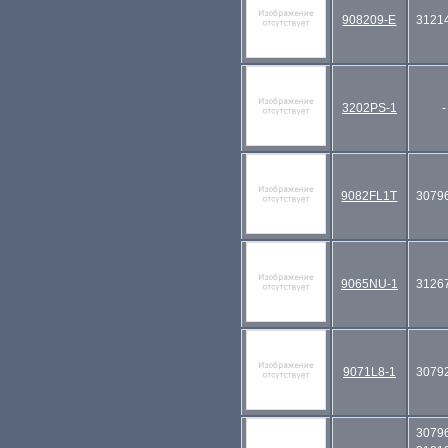
908209-E
3121
3202PS-1
-
9082FL1T
3079
9065NU-1
3126
9071L8-1
3079
3079