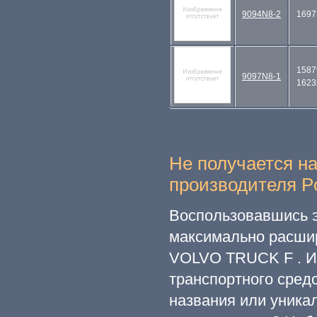
9094N8-2
1697
1587
9097N8-1
1623
Не получается н
производителя Po
Воспользовавшись э
максимально расши
VOLVO TRUCK F . Ин
транспортного сред
названия или уникал